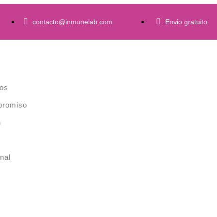
contacto@inmunelab.com
Envio gratuito
os
promiso
n
nal