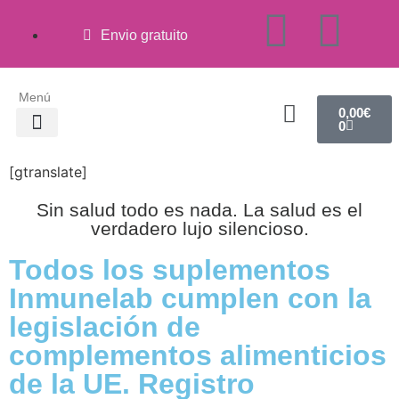
Envio gratuito
Menú
0,00
€
0
[gtranslate]
Quienes somos
Nuestro compromiso
Estuvimos en
Área profesional
Sin salud todo es nada. La salud es el
verdadero lujo silencioso.
Todos los suplementos
Inmunelab cumplen con la
legislación de
complementos alimenticios
de la UE. Registro