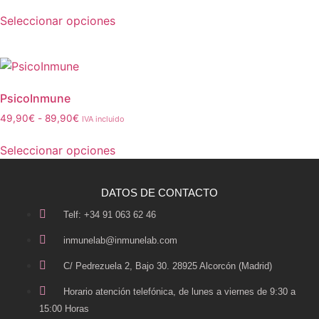
Seleccionar opciones
PsicoInmune
49,90
€
-
89,90
€
IVA incluido
Seleccionar opciones
DATOS DE CONTACTO
Telf: +34 91 063 62 46
inmunelab@inmunelab.com
C/ Pedrezuela 2, Bajo 30. 28925 Alcorcón (Madrid)
Horario atención telefónica, de lunes a viernes de 9:30 a
15:00 Horas