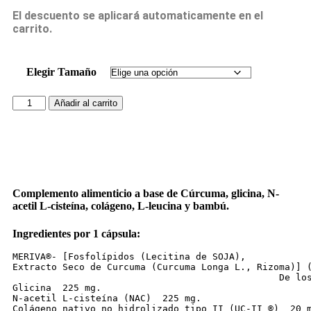
El descuento se aplicará automaticamente en el
carrito.
Elegir Tamaño
Añadir al carrito
Complemento alimenticio a base de Cúrcuma, glicina, N-
acetil L-cisteína, colágeno, L-leucina y bambú.
Ingredientes por 1 cápsula:
MERIVA®- [Fosfolípidos (Lecitina de SOJA), 

Extracto Seco de Curcuma (Curcuma Longa L., Rizoma)] (
                                                De los
Glicina  225 mg.

N-acetil L-cisteína (NAC)  225 mg.

Colágeno nativo no hidrolizado tipo II (UC-II ®)  20 m