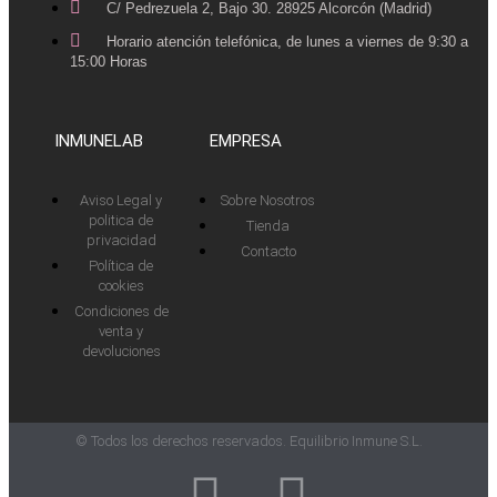
C/ Pedrezuela 2, Bajo 30. 28925 Alcorcón (Madrid)
Horario atención telefónica, de lunes a viernes de 9:30 a
15:00 Horas
INMUNELAB
EMPRESA
Aviso Legal y
Sobre Nosotros
politica de
Tienda
privacidad
Contacto
Política de
cookies
Condiciones de
venta y
devoluciones
© Todos los derechos reservados. Equilibrio Inmune S.L.