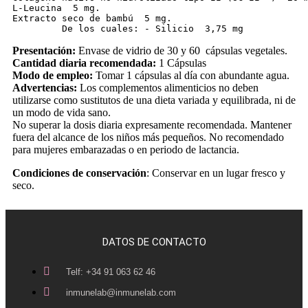
L-Leucina  5 mg.

Extracto seco de bambú  5 mg.

         De los cuales: - Silicio  3,75 mg
Presentación:
Envase de vidrio de 30 y 60 cápsulas vegetales.
Cantidad diaria recomendada:
1 Cápsulas
Modo de empleo:
Tomar 1 cápsulas al día con abundante agua.
Advertencias:
Los complementos alimenticios no deben
utilizarse como sustitutos de una dieta variada y equilibrada, ni de
un modo de vida sano.
No superar la dosis diaria expresamente recomendada. Mantener
fuera del alcance de los niños más pequeños. No recomendado
para mujeres embarazadas o en periodo de lactancia.
Condiciones de conservación
: Conservar en un lugar fresco y
seco.
DATOS DE CONTACTO
Telf: +34 91 063 62 46
inmunelab@inmunelab.com