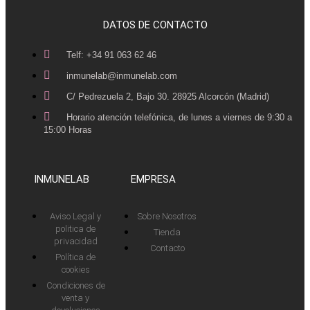
DATOS DE CONTACTO
Telf: +34 91 063 62 46
inmunelab@inmunelab.com
C/ Pedrezuela 2, Bajo 30. 28925 Alcorcón (Madrid)
Horario atención telefónica, de lunes a viernes de 9:30 a
15:00 Horas
INMUNELAB
EMPRESA
Aviso Legal y
Sobre Nosotros
politica de
Tienda
privacidad
Contacto
Política de
cookies
Condiciones de
venta y