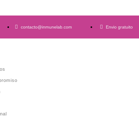
contacto@inmunelab.com
Envio gratuito
os
promiso
n
nal