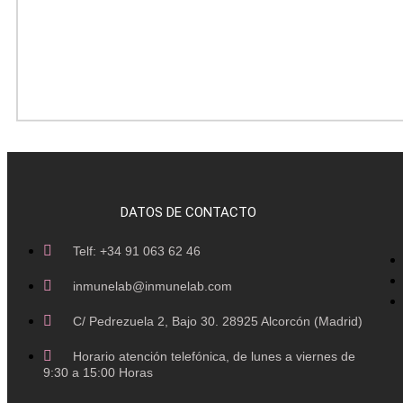
¿Tienes dudas?
DATOS DE CONTACTO
Telf: +34 91 063 62 46
Disponemos de un servicio gratuito que te orientará s
inmunelab@inmunelab.com
C/ Pedrezuela 2, Bajo 30. 28925 Alcorcón (Madrid)
Envía tu consulta
Horario atención telefónica, de lunes a viernes de
9:30 a 15:00 Horas